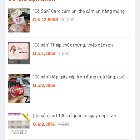
"Có Sẵn" Card cảm ơn, thẻ cảm ơn hàng mỏng
kích thước 10x6cm.
Giá:13,500đ
20,000
"Có sẵn" Thiệp chúc mừng, thiệp cảm ơn
9x11cm, phong bì
Giá:1,200đ
1,500
"Có sẵn" Hộp giấy xếp tròn đựng quà tặng, quà
tặng đám cưới.
Giá:2,000đ
(Có sẵn) set 100 số quần áo giày dép size
1,5cm
Giá:2,385đ
4,500