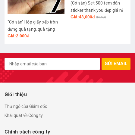
(Có sẵn) Set 500 tem dán
sticker thank you đẹp giá rẻ
g
Giá:43,000đ
34,400
"Có sẵn" Hộp giấy xếp tròn
đựng quà tặng, quà tặng
Giá:2,000đ
đám cưới.
GỬI EMAIL
Giới thiệu
Thư ngỏ của Giám đốc
Khái quát về Công ty
Chính sách công ty